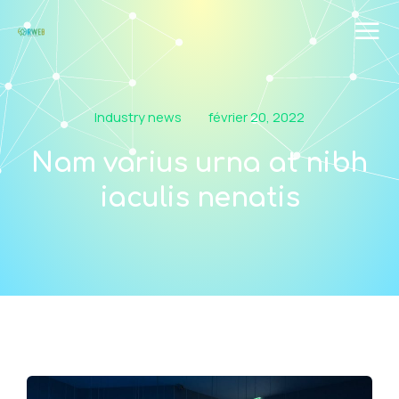
Industry news
février 20, 2022
Nam varius urna at nibh
iaculis nenatis