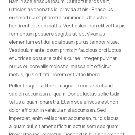
Nam in scelerisque ipsum. Curabitur eros velit,
ultricies a venenatis id, gravida at nisl. Phasellus
euismod dui et pharetra commodo. Ut auctor
hendrerit elit sed mattis. Vestibulum non elit vel turpis
fermentum posuere sagittis ut leo. Vivamus
elementum est dui, ac aliquam purus tempor vitae.
Vestibulum ante ipsum primis in faucibus orci luctus
et ultrices posuere cubilia curae; Integer pulvinar,
purus eu convallis molestie, massa elit efficitur
metus, quis efficitur lorem est vitae libero.
Pellentesque ut libero magna. In consectetur id
sapien accumsan aliquam. Donec luctus sollicitudin
tellus aliquam pharetra. Etiam scelerisque est non
dolor efficitur, in vehicula nisl accumsan. Sed
imperdiet, enim vel laoreet accumsan, turpis lacus
aliquam dui, sit amet efficitur lectus sem sed quam.
Proin vitae ipsum metus. Donec dapibus non ex eget