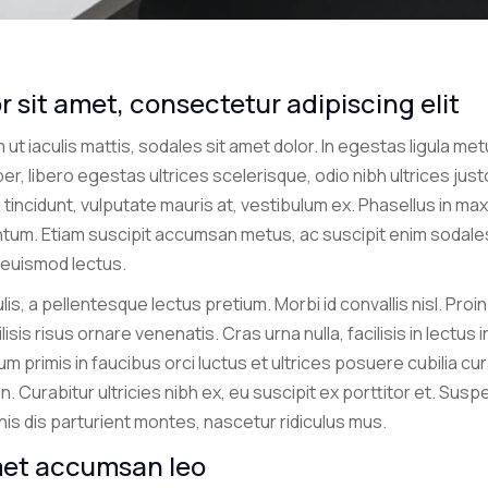
 sit amet, consectetur adipiscing elit
ut iaculis mattis, sodales sit amet dolor. In egestas ligula metu
er, libero egestas ultrices scelerisque, odio nibh ultrices just
ui tincidunt, vulputate mauris at, vestibulum ex. Phasellus in 
ntum. Etiam suscipit accumsan metus, ac suscipit enim sodales 
, euismod lectus.
lis, a pellentesque lectus pretium. Morbi id convallis nisl. Proin
ilisis risus ornare venenatis. Cras urna nulla, facilisis in lectu
um primis in faucibus orci luctus et ultrices posuere cubilia c
n. Curabitur ultricies nibh ex, eu suscipit ex porttitor et. Susp
s dis parturient montes, nascetur ridiculus mus.
met accumsan leo