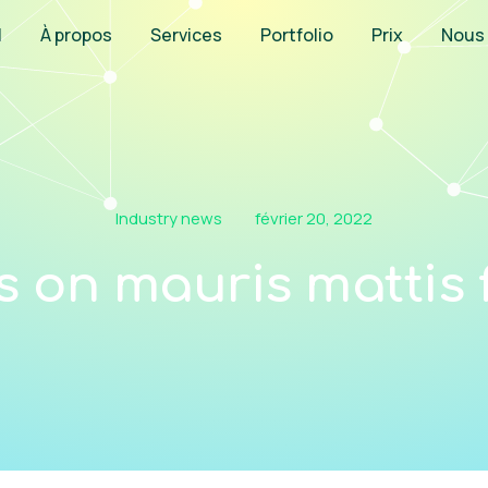
l
À propos
Services
Portfolio
Prix
Nous 
Industry news
février 20, 2022
ks on mauris mattis f