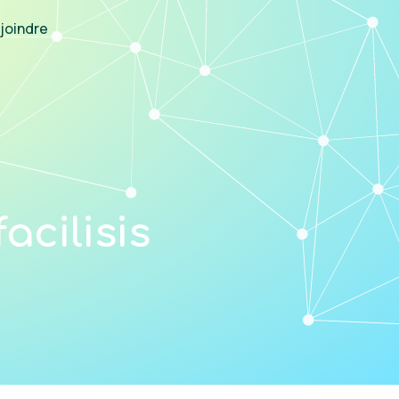
joindre
acilisis