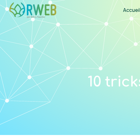
Accuei
10 tric