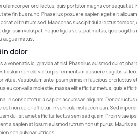
 ullamcorper orci lectus, quis porttitor magna consequat et. 
utate finibus nunc. Phasellus posuere sapien eget elit aliqua
acerat elit rutrum sed. Maecenas suscipit dui a lectus tempor,
et dignissim volutpat, neque ligula volutpat metus, quis sagittis
 eu augue metus.
din dolor
cies a venenatis id, gravida at nisl. Phasellus euismod dui et p
Vestibulum non elit vel turpis fermentum posuere sagittis ut l
r vitae. Vestibulum ante ipsum primis in faucibus orci luctus et
us eu convallis molestie, massa elit efficitur metus, quis efficit
a. In consectetur id sapien accumsan aliquam. Donec luctus so
 est non dolor efficitur, in vehicula nisl accumsan. Sed imperdi
quam dui, sit amet efficitur lectus sem sed quam. Proin vitae 
ent a sapien at ipsum euismod rutrum non ut purus. Mauris sagi
pien non pulvinar ultrices.