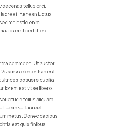
Maecenas tellus orci,
m laoreet. Aenean luctus
 sed molestie enim
 mauris erat sed libero.
haretra commodo. Ut auctor
eo. Vivamus elementum est
 ultrices posuere cubilia
ur lorem est vitae libero.
llicitudin tellus aliquam
et, enim vel laoreet
ipsum metus. Donec dapibus
ttis est quis finibus