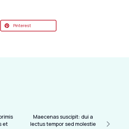
Pinterest
primis
Maecenas suscipit: dui a
Etia
s et
lectus tempor sed molestie
dolor e