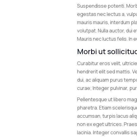
Suspendisse potenti. Morbi
egestas nec lectus a, vulp
mauris mauris, interdum pl
volutpat. Nulla auctor, dui 
Mauris nec luctus felis. In
Morbi ut sollicitu
Curabitur eros velit, ultri
hendrerit elit sed mattis. 
dui, ac aliquam purus tempo
curae; Integer pulvinar, pur
Pellentesque ut libero magn
pharetra. Etiam scelerisque
accumsan, turpis lacus ali
non ex eget ultrices. Praes
lacinia. Integer convallis sa