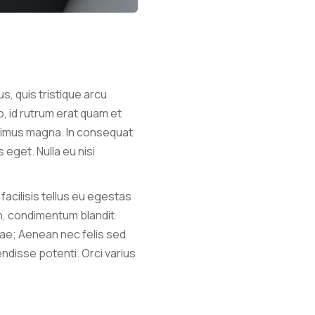
s, quis tristique arcu
o, id rutrum erat quam et
maximus magna. In consequat
eget. Nulla eu nisi
 facilisis tellus eu egestas
s in, condimentum blandit
urae; Aenean nec felis sed
endisse potenti. Orci varius