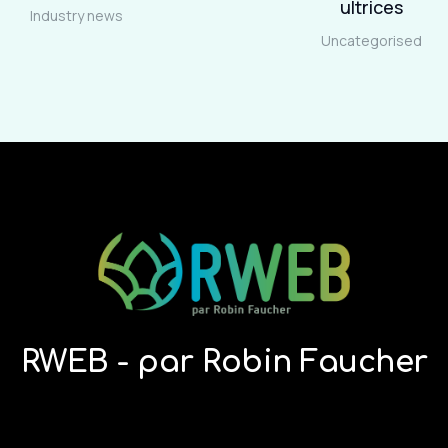
ultrices
Industry news
Uncategorised
RWEB - par Robin Faucher